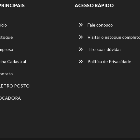
PRINCIPAIS
ACESSO RÁPIDO
ício
Fale conosco
stoque
Visitar o estoque complet
mpresa
Tire suas dúvidas
cha Cadastral
Política de Privacidade
ontato
LETRO POSTO
OCADORA