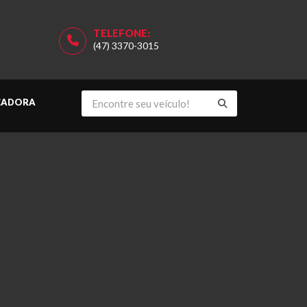
TELEFONE:
(47) 3370-3015
CADORA