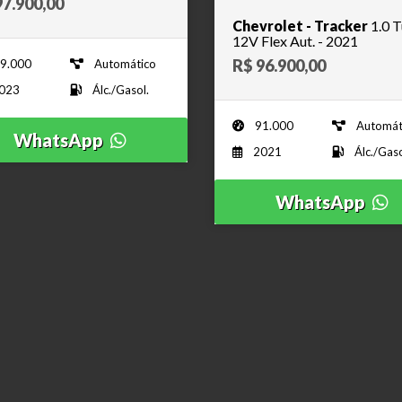
97.900,00
Chevrolet - Tracker
1.0 
12V Flex Aut. - 2021
R$ 96.900,00
9.000
Automático
023
Álc./Gasol.
91.000
Automát
WhatsApp
2021
Álc./Gaso
WhatsApp