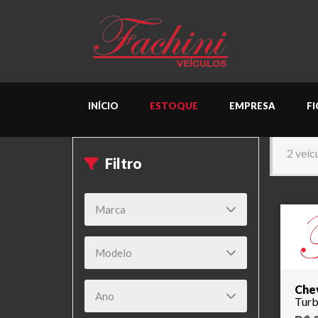
INÍCIO
ESTOQUE
EMPRESA
F
2 veíc
Filtro
Chev