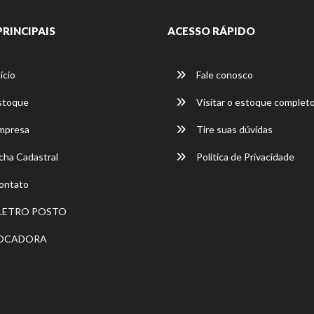
PRINCIPAIS
ACESSO RÁPIDO
ício
Fale conosco
stoque
Visitar o estoque complet
mpresa
Tire suas dúvidas
cha Cadastral
Política de Privacidade
ontato
LETRO POSTO
OCADORA