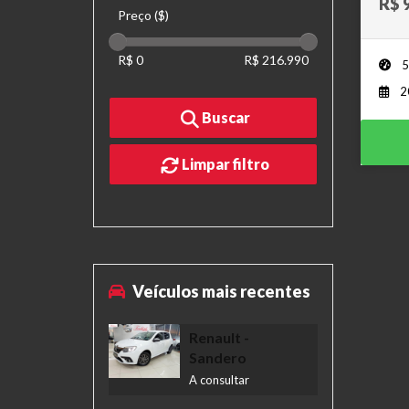
R$ 
Preço ($)
R$ 0
R$ 216.990
5
2
Buscar
Limpar filtro
Veículos mais recentes
Renault
-
Sandero
A consultar