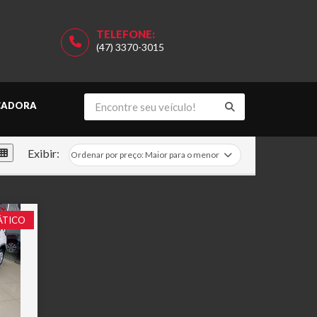
TELEFONE:
(47) 3370-3015
CADORA
Exibir:
ÁTICO