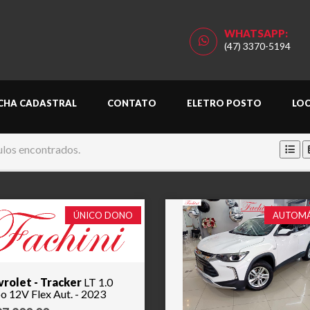
WHATSAPP:
(47) 3370-5194
ICHA CADASTRAL
CONTATO
ELETRO POSTO
LO
ulos encontrados.
ÚNICO DONO
AUTOM
rolet - Tracker
LT 1.0
Turbo 12V Flex Aut. - 2023