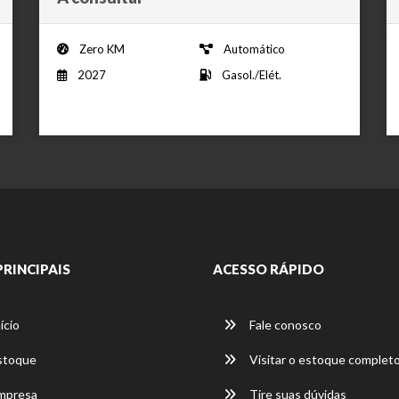
Zero KM
Automático
2027
Gasol./Elét.
PRINCIPAIS
ACESSO RÁPIDO
ício
Fale conosco
stoque
Visitar o estoque complet
mpresa
Tire suas dúvidas