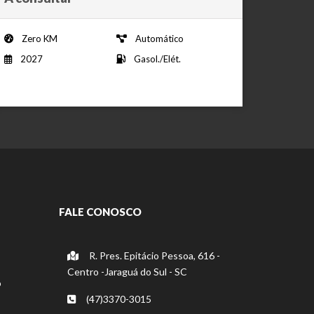
Zero KM
Automático
2027
Gasol./Elét.
FALE CONOSCO
R. Pres. Epitácio Pessoa, 616 -
Centro -Jaraguá do Sul - SC
o
(47)3370-3015