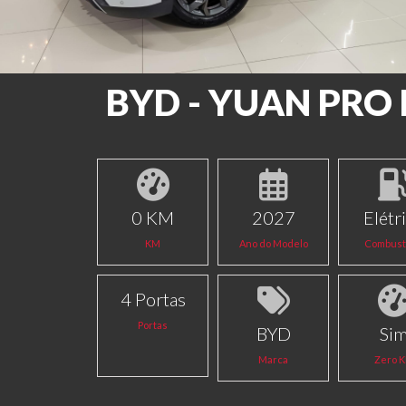
BYD - YUAN PRO 
0 KM
2027
Elétr
KM
Ano do Modelo
Combust
4 Portas
Portas
BYD
Si
Marca
Zero 