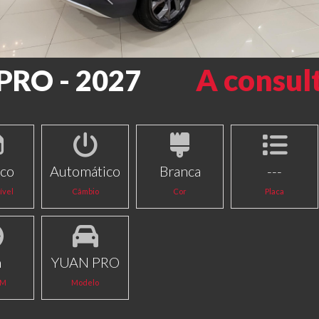
A consul
PRO - 2027
ico
Automático
Branca
---
ível
Câmbio
Cor
Placa
m
YUAN PRO
KM
Modelo