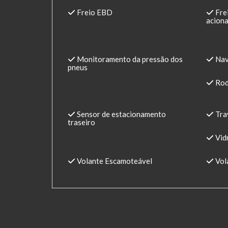
Freio EBD
Fre
aciona
Monitoramento da pressão dos
Nav
pneus
Roda
Sensor de estacionamento
Trav
traseiro
Vidr
Volante Escamoteável
Vola